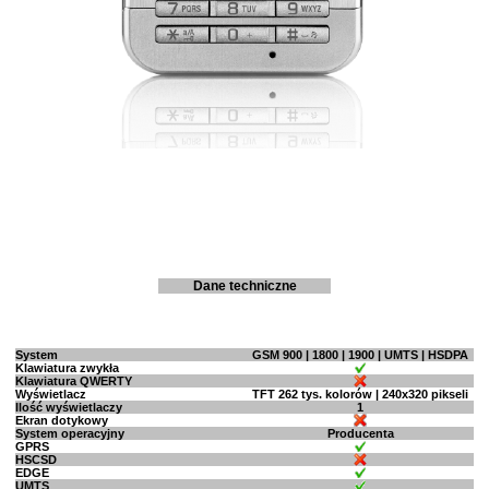
Dane techniczne
System
GSM 900 | 1800 | 1900 | UMTS | HSDPA
Klawiatura zwykła
Klawiatura QWERTY
Wyświetlacz
TFT 262 tys. kolorów | 240x320 pikseli
Ilość wyświetlaczy
1
Ekran dotykowy
System operacyjny
Producenta
GPRS
HSCSD
EDGE
UMTS