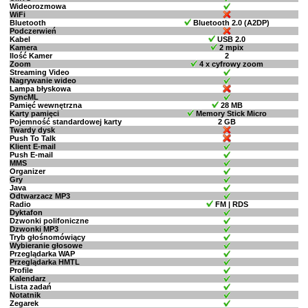
Wideorozmowa
WiFi
Bluetooth
Bluetooth 2.0 (A2DP)
Podczerwień
Kabel
USB 2.0
Kamera
2 mpix
Ilość Kamer
2
Zoom
4 x cyfrowy zoom
Streaming Video
Nagrywanie wideo
Lampa błyskowa
SyncML
Pamięć wewnętrzna
28 MB
Karty pamięci
Memory Stick Micro
Pojemność standardowej karty
2 GB
Twardy dysk
Push To Talk
Klient E-mail
Push E-mail
MMS
Organizer
Gry
Java
Odtwarzacz MP3
Radio
FM | RDS
Dyktafon
Dzwonki polifoniczne
Dzwonki MP3
Tryb głośnomówiący
Wybieranie głosowe
Przeglądarka WAP
Przeglądarka HMTL
Profile
Kalendarz
Lista zadań
Notatnik
Zegarek