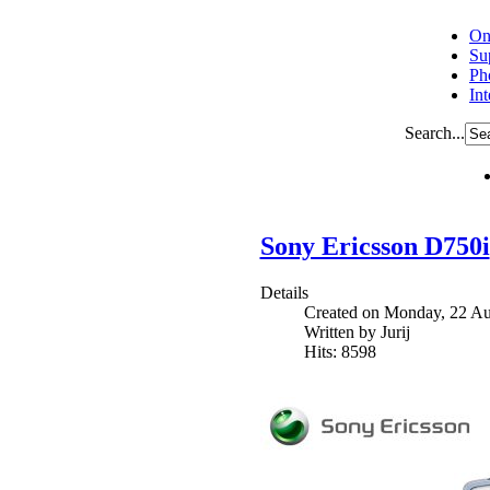
On
Su
Ph
In
Search...
Sony Ericsson D750i
Details
Created on Monday, 22 Au
Written by Jurij
Hits: 8598