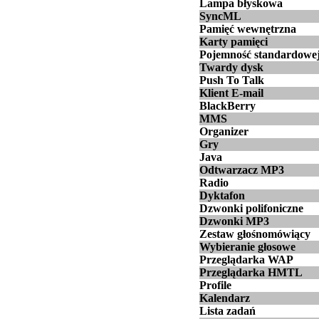
Lampa błyskowa
SyncML
Pamięć wewnętrzna
Karty pamięci
Pojemność standardowej
Twardy dysk
Push To Talk
Klient E-mail
BlackBerry
MMS
Organizer
Gry
Java
Odtwarzacz MP3
Radio
Dyktafon
Dzwonki polifoniczne
Dzwonki MP3
Zestaw głośnomówiący
Wybieranie głosowe
Przeglądarka WAP
Przeglądarka HMTL
Profile
Kalendarz
Lista zadań