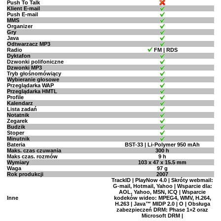
Push To Talk
Klient E-mail
Push E-mail
MMS
Organizer
Gry
Java
Odtwarzacz MP3
Radio
FM | RDS
Dyktafon
Dzwonki polifoniczne
Dzwonki MP3
Tryb głośnomówiący
Wybieranie głosowe
Przeglądarka WAP
Przeglądarka HMTL
Profile
Kalendarz
Lista zadań
Notatnik
Zegarek
Budzik
Stoper
Minutnik
Bateria
BST-33 | Li-Polymer 950 mAh
Maks. czas czuwania
300 h
Maks czas. rozmów
9 h
Wymiary
103 x 47 x 15.5 mm
Waga
97 g
Rok produkcji
2007
TrackID | PlayNow 4.0 | Skróty webmail:
G-mail, Hotmail, Yahoo | Wsparcie dla:
AOL, Yahoo, MSN, ICQ | Wsparcie
Inne
kodeków wideo: MPEG4, WMV, H.264,
H.263 | Java™ MIDP 2.0 | O | Obsługa
zabezpieczeń DRM: Phase 1+2 oraz
Microsoft DRM |