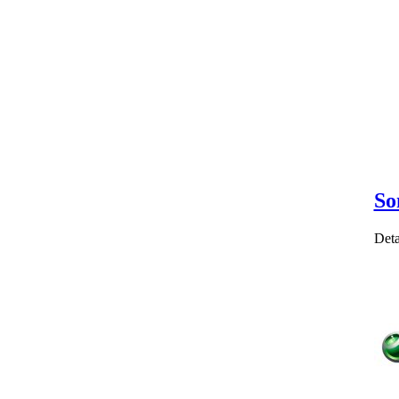
So
Deta