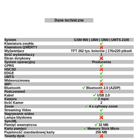
Dane techniczne
System
GSM 900 | 1800 | 1900 | UMTS 2100
Klawiatura zwykła
Klawiatura QWERTY
Wyświetlacz
TFT 262 tys. kolorów | 176x220 pikseli
Ilość wyświetlaczy
1
Ekran dotykowy
System operacyjny
Producenta
GPRS
HSCSD
EDGE
UMTS
Wideorozmowa
WiFi
Bluetooth
Bluetooth 2.0 (A2DP)
Podczerwień
Kabel
USB 2.0
Kamera
2 mpix
Ilość Kamer
2
Zoom
4 x cyfrowy zoom
Streaming Video
Nagrywanie wideo
Lampa błyskowa
SyncML
Pamięć wewnętrzna
32 MB
Karty pamięci
Memory Stick Micro
Pojemność standardowej karty
256 MB
Twardy dysk